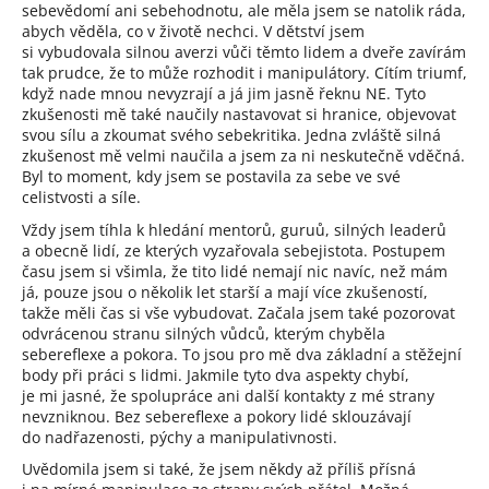
sebevědomí ani sebehodnotu, ale měla jsem se natolik ráda,
abych věděla, co v životě nechci. V dětství jsem
si vybudovala silnou averzi vůči těmto lidem a dveře zavírám
tak prudce, že to může rozhodit i manipulátory. Cítím triumf,
když nade mnou nevyzrají a já jim jasně řeknu NE. Tyto
zkušenosti mě také naučily nastavovat si hranice, objevovat
svou sílu a zkoumat svého sebekritika. Jedna zvláště silná
zkušenost mě velmi naučila a jsem za ni neskutečně vděčná.
Byl to moment, kdy jsem se postavila za sebe ve své
celistvosti a síle.
Vždy jsem tíhla k hledání mentorů, guruů, silných leaderů
a obecně lidí, ze kterých vyzařovala sebejistota. Postupem
času jsem si všimla, že tito lidé nemají nic navíc, než mám
já, pouze jsou o několik let starší a mají více zkušeností,
takže měli čas si vše vybudovat. Začala jsem také pozorovat
odvrácenou stranu silných vůdců, kterým chyběla
sebereflexe a pokora. To jsou pro mě dva základní a stěžejní
body při práci s lidmi. Jakmile tyto dva aspekty chybí,
je mi jasné, že spolupráce ani další kontakty z mé strany
nevzniknou. Bez sebereflexe a pokory lidé sklouzávají
do nadřazenosti, pýchy a manipulativnosti.
Uvědomila jsem si také, že jsem někdy až příliš přísná