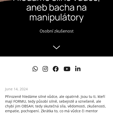
aneb bacha na
manipulátory
Osobní zkušenost
June 14, 2024
Přirozeně hledáme silné vůdce, ale opatrně. Jsou tu ti, kteří
mají FORMU, tedy působí silně, sebejistě a vznešeně, ale
chybí jim OBSAH, tedy skutečná síla, vědomosti, zkušenosti,
empatie, pochopení. Zkrátka to, co má vůdce či mentor