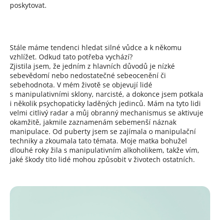
poskytovat.
Stále máme tendenci hledat silné vůdce a k někomu
vzhlížet. Odkud tato potřeba vychází?
Zjistila jsem, že jedním z hlavních důvodů je nízké
sebevědomí nebo nedostatečné sebeocenění či
sebehodnota. V mém životě se objevují lidé
s manipulativními sklony, narcisté, a dokonce jsem potkala
i několik psychopaticky laděných jedinců. Mám na tyto lidi
velmi citlivý radar a můj obranný mechanismus se aktivuje
okamžitě, jakmile zaznamenám sebemenší náznak
manipulace. Od puberty jsem se zajímala o manipulační
techniky a zkoumala tato témata. Moje matka bohužel
dlouhé roky žila s manipulativním alkoholikem, takže vím,
jaké škody tito lidé mohou způsobit v životech ostatních.