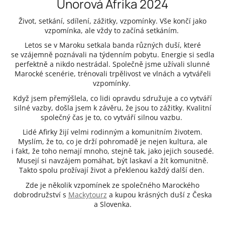
Únorová Afrika 2024
Život, setkání, sdílení, zážitky, vzpomínky. Vše končí jako
vzpomínka, ale vždy to začíná setkáním.
Letos se v Maroku setkala banda různých duší, které
se vzájemně poznávali na týdenním pobytu. Energie si sedla
perfektně a nikdo nestrádal. Společně jsme užívali slunné
Marocké scenérie, trénovali trpělivost ve vlnách a vytvářeli
vzpomínky.
Když jsem přemýšlela, co lidi opravdu sdružuje a co vytváří
silné vazby, došla jsem k závěru, že jsou to zážitky. Kvalitní
společný čas je to, co vytváří silnou vazbu.
Lidé Afirky žijí velmi rodinným a komunitním životem.
Myslím, že to, co je drží pohromadě je nejen kultura, ale
i fakt, že toho nemají mnoho, stejně tak, jako jejich sousedé.
Musejí si navzájem pomáhat, být laskaví a žít komunitně.
Takto spolu prožívají život a překlenou každý další den.
Zde je několik vzpomínek ze společného Marockého
dobrodružství s
Mackytourz
a kupou krásných duší z Česka
a Slovenka.