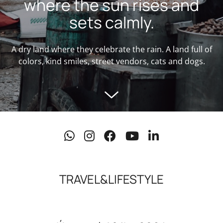
where the sun rises and
sets calmly.
A dry land where they celebrate the rain. A land full of
colors, kind smiles, street vendors, cats and dogs.
TRAVEL&LIFESTYLE