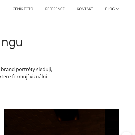
A
CENÍK FOTO
REFERENCE
KONTAKT
BLOG
lingu
a brand portréty sleduji,
které formují vizuální