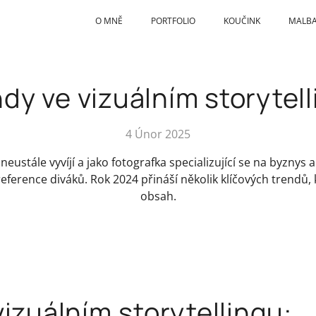
O MNĚ
PORTFOLIO
KOUČINK
MALB
dy ve vizuálním storytel
4 Únor 2025
 neustále vyvíjí a jako fotografka specializující se na byznys 
eference diváků. Rok 2024 přináší několik klíčových trendů, 
obsah.
vizuálním storytellingu: